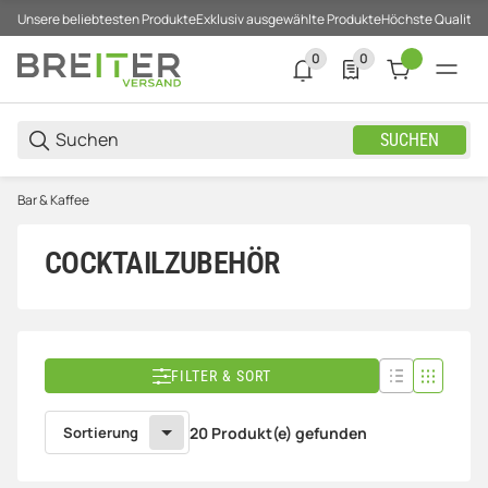
Unsere beliebtesten Produkte
Exklusiv ausgewählte Produkte
Höchste Qualität
0
0
0 neue Notifizierungen
0 Produkte in der List
SUCHEN
Bar & Kaffee
COCKTAILZUBEHÖR
FILTER & SORT
Sortierung
20 Produkt(e) gefunden