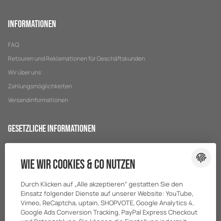
Informationen
FAQ
Retouren und Reklamationen für Geschäftskunden
Wir über uns
Zahlungsmöglichkeiten
Versandinformationen
Gesetzliche Informationen
Datenschutz
Wie wir Cookies & Co nutzen
AGB
Sitemap
Durch Klicken auf „Alle akzeptieren“ gestatten Sie den
Impressum
Einsatz folgender Dienste auf unserer Website: YouTube,
Vimeo, ReCaptcha, uptain, SHOPVOTE, Google Analytics 4,
Batteriegesetzhinweise
Google Ads Conversion Tracking, PayPal Express Checkout