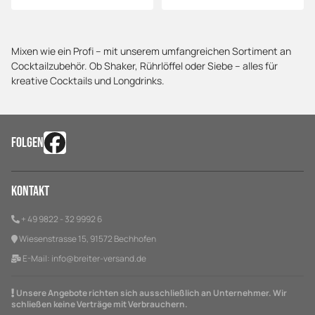
Mixen wie ein Profi – mit unserem umfangreichen Sortiment an
Cocktailzubehör. Ob Shaker, Rührlöffel oder Siebe – alles für
kreative Cocktails und Longdrinks.
FOLGEN
Kontakt
+ 49 9822 - 32 9992 6
Wiesenstrasse 15, 91572 Bechhofen
E-Mail:
info@breiter-versand.de
Unsere Angebote richten sich ausschließlich an Unternehmer. Wir
schließen keine Verträge mit Verbrauchern.