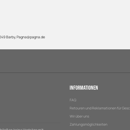
9249 Barby, Pagna@pagna.de
Informationen
FAQ
Retouren und Reklamationen für Ges
Wir über uns
Zahlungsmöglichkeiten
ließen keine Verträge mit