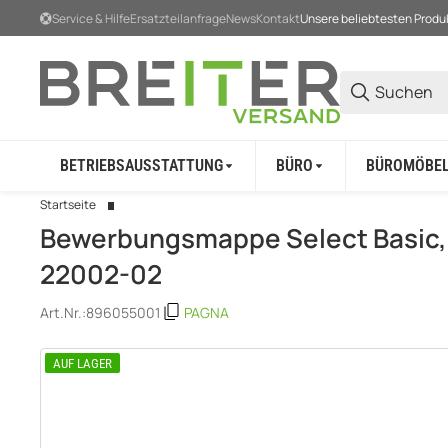
Service & Hilfe
Ersatzteilanfrage
News
Kontakt
Unsere beliebtesten Produ
BETRIEBSAUSSTATTUNG
BÜRO
BÜROMÖBE
Startseite
Bewerbungsmappe Select Basic,
22002-02
Art.Nr.:
896055001
PAGNA
AUF LAGER