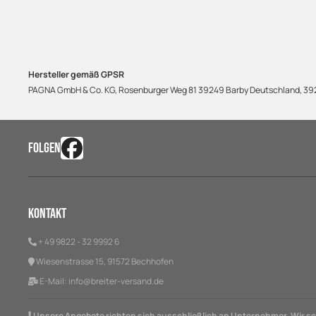
Hersteller gemäß GPSR
PAGNA GmbH & Co. KG, Rosenburger Weg 81 39249 Barby Deutschland, 3
FOLGEN
Kontakt
+ 49 9822 - 32 9992 6
Wiesenstrasse 15, 91572 Bechhofen
E-Mail:
info@breiter-versand.de
Unsere Angebote richten sich ausschließlich an Unternehmer. Wir sch