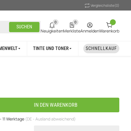
Vergleichsliste
(0)
0
0
0 neue Notifizierungen
0 Produkte in der Liste
SUCHEN
Neuigkeiten
Merkliste
Anmelden
Warenkorb
MENWELT
TINTE UND TONER
UNSER MARKEN
SCHNELLKAUF
IN DEN WARENKORB
 - 11 Werktage
(DE - Ausland abweichend)