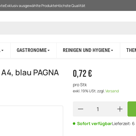
kte
Exklusiv ausgewählte Produkte
Höchste Qualität
L
GASTRONOMIE
REINIGEN UND HYGIENE
THE
 A4, blau PAGNA
0,72 €
pro Stk
exkl. 19% USt.
zzgl.
Versand
Sofort verfügbar
Lieferzeit:
6