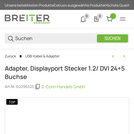
Unsere beliebtesten Produkte
Exklusiv ausgewählte Produkte
Höchste Qualität
0
0
0 neue Notifizierungen
0 Produkte in der List
SUCHEN
Zurück
USB-Kabel & Adapter
Adapter, Displayport Stecker 1.2/ DVI 24+5
Buchse
S-Conn Handels GmbH
Art.Nr.:
60296525
TOP