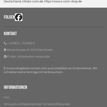
Deutschland, info@s-conn.de, https://www.s-conn-shop.de
FOLGEN
Kontakt
+ 49 9822 - 32 9992 6
Wiesenstrasse 15, 91572 Bechhofen
E-Mail:
info@breiter-versand.de
Unsere Angebote richten sich ausschließlich an Unternehmer. Wir
schließen keine Verträge mit Verbrauchern.
Informationen
FAQ
Retouren und Reklamationen für Geschäftskunden