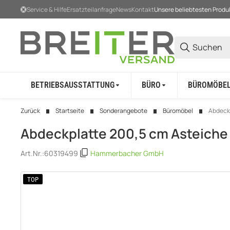
Service & Hilfe
Ersatzteilanfrage
News
Kontakt
Unsere beliebtesten Produ
BETRIEBSAUSSTATTUNG
BÜRO
BÜROMÖBE
Zurück
Startseite
Sonderangebote
Büromöbel
Abdeckp
Abdeckplatte 200,5 cm Asteiche
Art.Nr.:
60319499
Hammerbacher GmbH
TOP