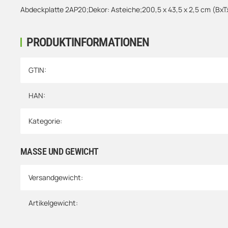
Abdeckplatte 2AP20;Dekor: Asteiche;200,5 x 43,5 x 2,5 cm (B
PRODUKTINFORMATIONEN
Produkteigenschaft
Wert
GTIN:
HAN:
Kategorie:
MASSE UND GEWICHT
Versandgewicht:
Artikelgewicht: