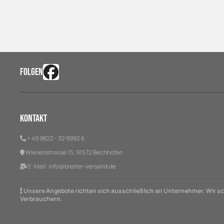
FOLGEN
Kontakt
+ 49 9822 - 32 9992 6
Wiesenstrasse 15, 91572 Bechhofen
E-Mail:
info@breiter-versand.de
Unsere Angebote richten sich ausschließlich an Unternehmer. Wir sch
Verbrauchern.