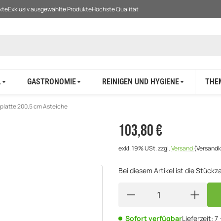
kte
Exklusiv ausgewählte Produkte
Höchste Qualität
L
GASTRONOMIE
REINIGEN UND HYGIENE
THE
latte 200,5 cm Asteiche
103,80 €
exkl. 19% USt.
zzgl.
Versand
(Versandk
Bei diesem Artikel ist die Stückzah
Sofort verfügbar
Lieferzeit:
7