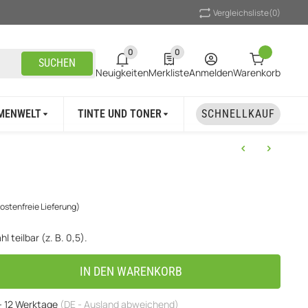
Vergleichsliste
(0)
0
0
0 neue Notifizierungen
0 Produkte in der Liste
SUCHEN
Neuigkeiten
Merkliste
Anmelden
Warenkorb
MENWELT
TINTE UND TONER
UNSER MARKEN
SCHNELLKAUF
ostenfreie Lieferung)
l teilbar (z. B. 0,5).
IN DEN WARENKORB
 - 12 Werktage
(DE - Ausland abweichend)