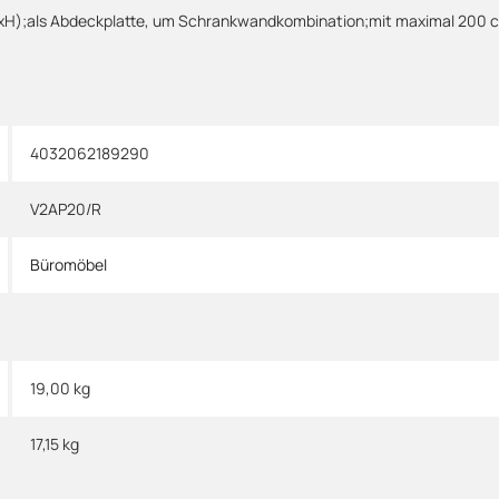
xTxH);als Abdeckplatte, um Schrankwandkombination;mit maximal 200
4032062189290
V2AP20/R
Büromöbel
19,00 kg
17,15
kg