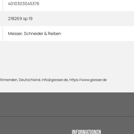
4010303045376
218269 sp 19
Messer, Schneider & Reiben
innenden, Deutschland, info@giesser.de, https://www.giesser.de
Informationen