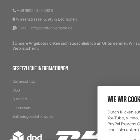
+ 49 9822 - 32 9992 6
Wiesenstrasse 15, 91572 Bechhofen
E-Mail:
info@breiter-versand.de
Unsere Angebote richten sich ausschließlich an Unternehmer. Wir sch
Verbrauchern.
Gesetzliche Informationen
Datenschutz
AGB
Wie wir Cook
Sitemap
Impressum
Durch Klicken au
Batteriegesetzhinweise
YouTube, Vimeo, 
PayPal Express C
Icon links unten)