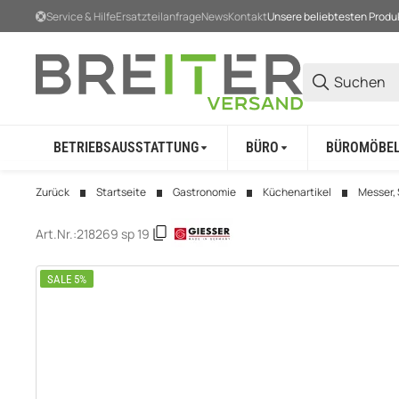
Service & Hilfe
Ersatzteilanfrage
News
Kontakt
Unsere beliebtesten Produ
BETRIEBSAUSSTATTUNG
BÜRO
BÜROMÖBE
Zurück
Startseite
Gastronomie
Küchenartikel
Messer,
Art.Nr.:
218269 sp 19
SALE 5%