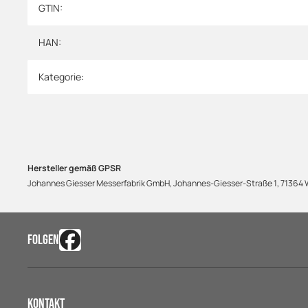
Produkteigenschaft
Wert
GTIN:
HAN:
Kategorie:
Hersteller gemäß GPSR
Johannes Giesser Messerfabrik GmbH, Johannes-Giesser-Straße 1, 71364 W
FOLGEN
Kontakt