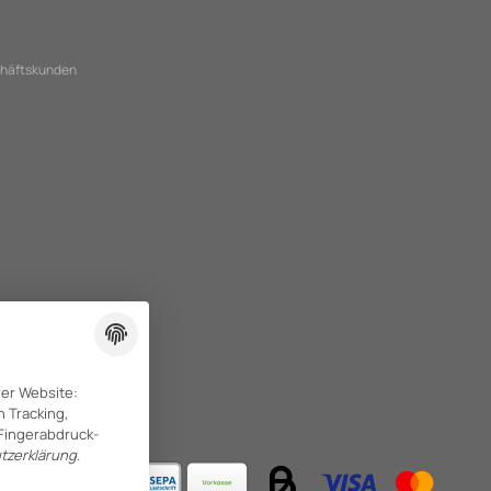
chäftskunden
rer Website:
 Tracking,
(Fingerabdruck-
tzerklärung
.