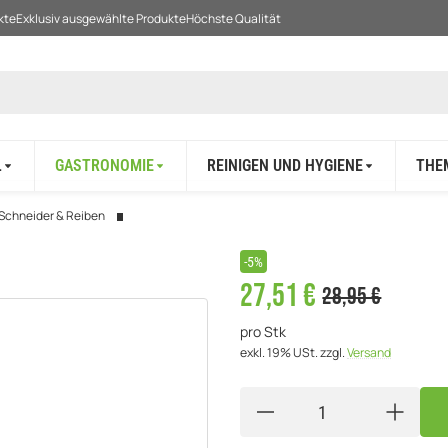
kte
Exklusiv ausgewählte Produkte
Höchste Qualität
L
GASTRONOMIE
REINIGEN UND HYGIENE
THE
 Schneider & Reiben
-5%
27,51 €
28,95 €
pro Stk
exkl. 19% USt.
zzgl.
Versand