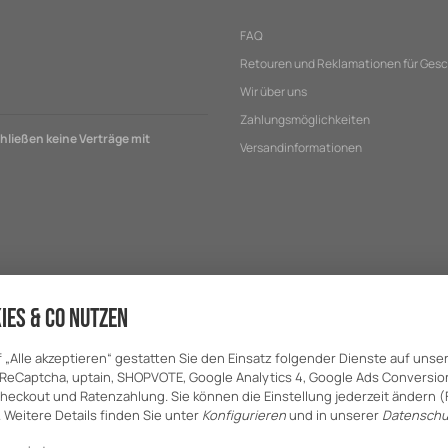
FAQ
Retouren und Reklamationen für Ges
Wir über uns
Zahlungsmöglichkeiten
ließen keine Verträge mit
Versandinformationen
ies & Co nutzen
f „Alle akzeptieren“ gestatten Sie den Einsatz folgender Dienste auf unse
ReCaptcha, uptain, SHOPVOTE, Google Analytics 4, Google Ads Conversion
heckout und Ratenzahlung. Sie können die Einstellung jederzeit ändern 
. Weitere Details finden Sie unter
Konfigurieren
und in unserer
Datenschu