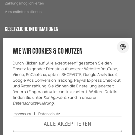
Zahlungsmöglichkeiten
Versandinformationen
Gesetzliche Informationen
Datenschutz
Wie wir Cookies & Co nutzen
AGB
Sitemap
Durch Klicken auf „Alle akzeptieren“ gestatten Sie den
Impressum
Einsatz folgender Dienste auf unserer Website: YouTube,
Vimeo, ReCaptcha, uptain, SHOPVOTE, Google Analytics 4,
Batteriegesetzhinweise
Google Ads Conversion Tracking, PayPal Express Checkout
und Ratenzahlung. Sie können die Einstellung jederzeit
ändern (Fingerabdruck-Icon links unten). Weitere Details
finden Sie unter
Konfigurieren
und in unserer
Datenschutzerklärung
.
|
Impressum
Datenschutz
ALLE AKZEPTIEREN
© BreiterONE GmbH
* Alle Preise zzgl. gesetzlicher USt., zzgl.
Versand