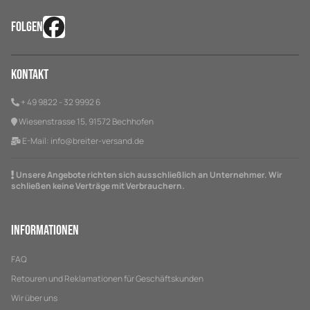
FOLGEN
Kontakt
+ 49 9822 - 32 9992 6
Wiesenstrasse 15, 91572 Bechhofen
E-Mail:
info@breiter-versand.de
Unsere Angebote richten sich ausschließlich an Unternehmer. Wir
schließen keine Verträge mit Verbrauchern.
Informationen
FAQ
Retouren und Reklamationen für Geschäftskunden
Wir über uns