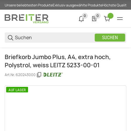
Unsere beliebtesten Produkte
Exklusiv ausgewählte Produkte
Höchste Qualität
0
0
0 neue Notifizierungen
0 Produkte in der List
SUCHEN
Briefkorb Jumbo Plus, A4, extra hoch,
Polystrol, weiss LEITZ 5233-00-01
Art.Nr.:
620243000
AUF LAGER