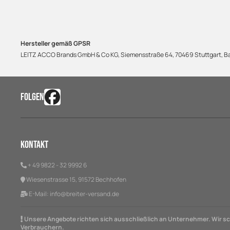
Hersteller gemäß GPSR
LEITZ ACCO Brands GmbH & Co KG, Siemensstraße 64, 70469 Stuttgart,
FOLGEN
Kontakt
+ 49 9822 - 32 9992 6
Wiesenstrasse 15, 91572 Bechhofen
E-Mail:
info@breiter-versand.de
Unsere Angebote richten sich ausschließlich an Unternehmer. Wir sch
Verbrauchern.