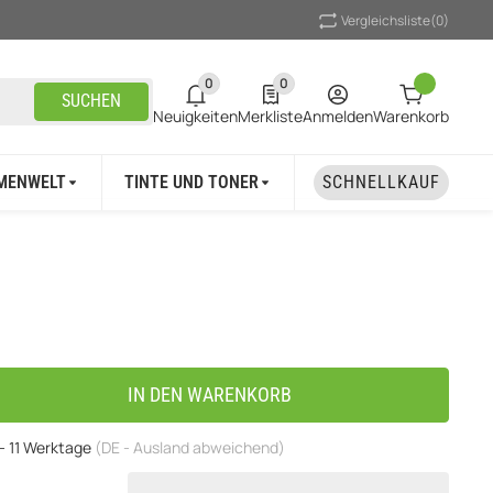
Vergleichsliste
(0)
0
0
0 neue Notifizierungen
0 Produkte in der Liste
SUCHEN
Neuigkeiten
Merkliste
Anmelden
Warenkorb
MENWELT
TINTE UND TONER
UNSER MARKEN
SCHNELLKAUF
IN DEN WARENKORB
 - 11 Werktage
(DE - Ausland abweichend)