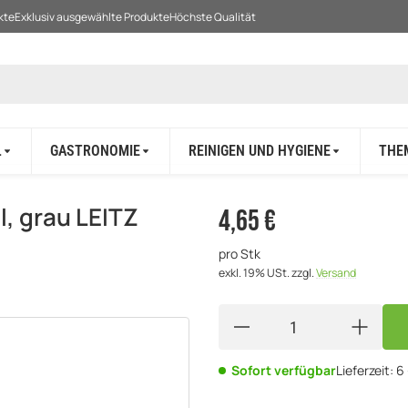
kte
Exklusiv ausgewählte Produkte
Höchste Qualität
L
GASTRONOMIE
REINIGEN UND HYGIENE
THE
l, grau LEITZ
4,65 €
pro Stk
exkl. 19% USt.
zzgl.
Versand
Sofort verfügbar
Lieferzeit:
6