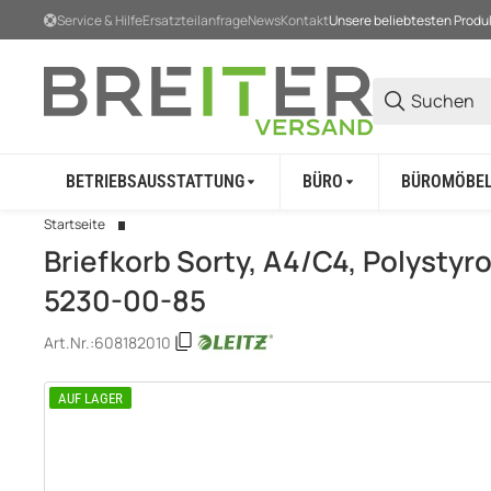
Service & Hilfe
Ersatzteilanfrage
News
Kontakt
Unsere beliebtesten Produ
BETRIEBSAUSSTATTUNG
BÜRO
BÜROMÖBE
Startseite
Briefkorb Sorty, A4/C4, Polystyro
5230-00-85
Art.Nr.:
608182010
AUF LAGER