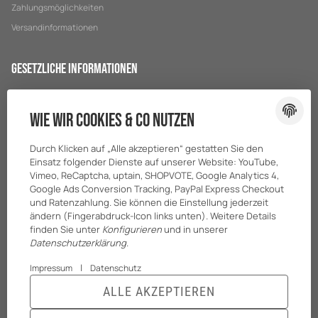
Zahlungsmöglichkeiten
Versandinformationen
Gesetzliche Informationen
Datenschutz
Wie wir Cookies & Co nutzen
AGB
Sitemap
Durch Klicken auf „Alle akzeptieren“ gestatten Sie den
Impressum
Einsatz folgender Dienste auf unserer Website: YouTube,
Vimeo, ReCaptcha, uptain, SHOPVOTE, Google Analytics 4,
Batteriegesetzhinweise
Google Ads Conversion Tracking, PayPal Express Checkout
und Ratenzahlung. Sie können die Einstellung jederzeit
ändern (Fingerabdruck-Icon links unten). Weitere Details
finden Sie unter
Konfigurieren
und in unserer
Datenschutzerklärung
.
|
Impressum
Datenschutz
ALLE AKZEPTIEREN
© BreiterONE GmbH
* Alle Preise zzgl. gesetzlicher USt., zzgl.
Versand