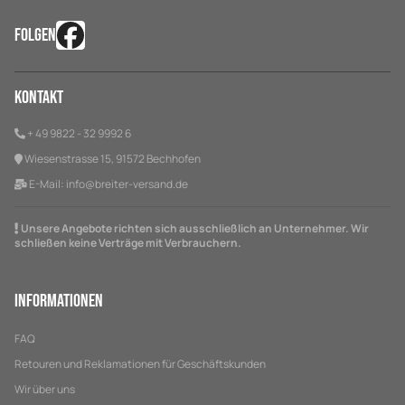
FOLGEN
Kontakt
+ 49 9822 - 32 9992 6
Wiesenstrasse 15, 91572 Bechhofen
E-Mail:
info@breiter-versand.de
Unsere Angebote richten sich ausschließlich an Unternehmer. Wir
schließen keine Verträge mit Verbrauchern.
Informationen
FAQ
Retouren und Reklamationen für Geschäftskunden
Wir über uns