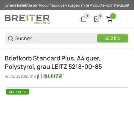
Unsere beliebtesten Produkte
Exklusiv ausgewählte Produkte
Höchste Qualität
0
0
0 neue Notifizierungen
0 Produkte in der List
SUCHEN
Briefkorb Standard Plus, A4 quer,
Polystyrol, grau LEITZ 5218-00-85
Art.Nr.:
308050010
AUF LAGER