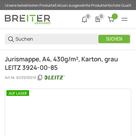
Unsere beliebtesten Produkte
Exklusiv ausgewählte Produkte
Höchste Qualität
0
0
0 neue Notifizierungen
0 Produkte in der List
SUCHEN
Jurismappe, A4, 430g/m², Karton, grau
LEITZ 3924-00-85
Art.Nr.:
603935010
AUF LAGER