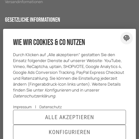
Versandinformationen
Gesetzliche Informationen
Datenschutz
Wie wir Cookies & Co nutzen
AGB
Sitemap
Durch Klicken auf „Alle akzeptieren“ gestatten Sie den
Impressum
Einsatz folgender Dienste auf unserer Website: YouTube,
Vimeo, ReCaptcha, uptain, SHOPVOTE, Google Analytics 4,
Batteriegesetzhinweise
Google Ads Conversion Tracking, PayPal Express Checkout
und Ratenzahlung. Sie können die Einstellung jederzeit
ändern (Fingerabdruck-Icon links unten). Weitere Details
finden Sie unter
Konfigurieren
und in unserer
Datenschutzerklärung
.
|
Impressum
Datenschutz
ALLE AKZEPTIEREN
© BreiterONE GmbH
* Alle Preise zzgl. gesetzlicher USt., zzgl.
Versand
KONFIGURIEREN
Powered by
JTL-Shop
|
TECHNIK JTL-Shop Template