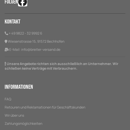
FOLGEN
Kontakt
+ 49 9822 - 32 9992 6
Wiesenstrasse 15, 91572 Bechhofen
E-Mail:
info@breiter-versand.de
Unsere Angebote richten sich ausschließlich an Unternehmer. Wir
schließen keine Verträge mit Verbrauchern.
Informationen
FAQ
Retouren und Reklamationen für Geschäftskunden
Wir über uns
Zahlungsmöglichkeiten