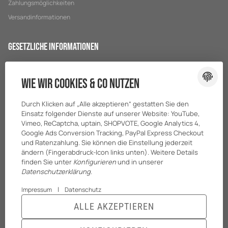
Zahlungsmöglichkeiten
Versandinformationen
Gesetzliche Informationen
Datenschutz
Wie wir Cookies & Co nutzen
AGB
Sitemap
Durch Klicken auf „Alle akzeptieren“ gestatten Sie den
Impressum
Einsatz folgender Dienste auf unserer Website: YouTube,
Vimeo, ReCaptcha, uptain, SHOPVOTE, Google Analytics 4,
Batteriegesetzhinweise
Google Ads Conversion Tracking, PayPal Express Checkout
und Ratenzahlung. Sie können die Einstellung jederzeit
ändern (Fingerabdruck-Icon links unten). Weitere Details
finden Sie unter
Konfigurieren
und in unserer
Datenschutzerklärung
.
|
Impressum
Datenschutz
ALLE AKZEPTIEREN
© BreiterONE GmbH
* Alle Preise zzgl. gesetzlicher USt., zzgl.
Versand