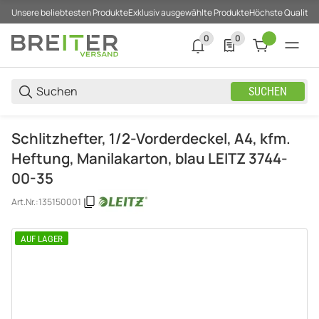
Unsere beliebtesten Produkte
Exklusiv ausgewählte Produkte
Höchste Qualität
0
0
0 neue Notifizierungen
0 Produkte in der List
SUCHEN
Schlitzhefter, 1/2-Vorderdeckel, A4, kfm.
Heftung, Manilakarton, blau LEITZ 3744-
00-35
Art.Nr.:
135150001
AUF LAGER