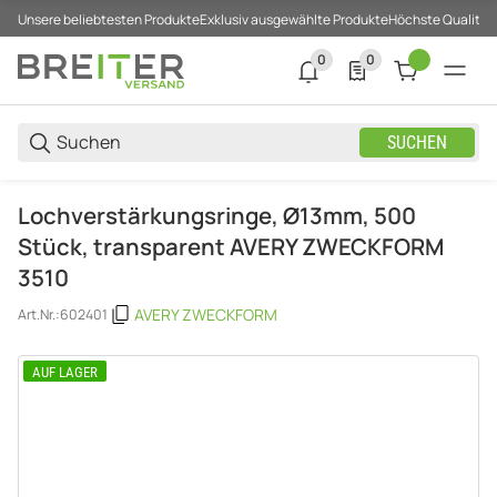
Unsere beliebtesten Produkte
Exklusiv ausgewählte Produkte
Höchste Qualität
0
0
0 neue Notifizierungen
0 Produkte in der List
SUCHEN
Lochverstärkungsringe, Ø13mm, 500
Stück, transparent AVERY ZWECKFORM
3510
AVERY ZWECKFORM
Art.Nr.:
602401
AUF LAGER