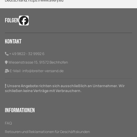
Deutschland, https://www.avery.eu
FOLGEN
Kontakt
+ 49 9822 - 32 9992 6
Wiesenstrasse 15, 91572 Bechhofen
E-Mail:
info@breiter-versand.de
Unsere Angebote richten sich ausschließlich an Unternehmer. Wir
schließen keine Verträge mit Verbrauchern.
Informationen
FAQ
Retouren und Reklamationen für Geschäftskunden