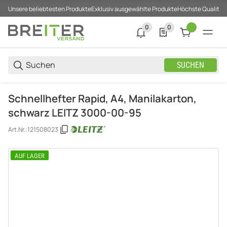
Unsere beliebtesten Produkte
Exklusiv ausgewählte Produkte
Höchste Qualität
0
0
0 neue Notifizierungen
0 Produkte in der List
SUCHEN
Schnellhefter Rapid, A4, Manilakarton,
schwarz LEITZ 3000-00-95
Art.Nr.:
121508023
AUF LAGER