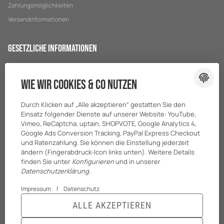
Zahlungsmöglichkeiten
Versandinformationen
Gesetzliche Informationen
Datenschutz
Wie wir Cookies & Co nutzen
AGB
Sitemap
Durch Klicken auf „Alle akzeptieren“ gestatten Sie den
Impressum
Einsatz folgender Dienste auf unserer Website: YouTube,
Vimeo, ReCaptcha, uptain, SHOPVOTE, Google Analytics 4,
Batteriegesetzhinweise
Google Ads Conversion Tracking, PayPal Express Checkout
und Ratenzahlung. Sie können die Einstellung jederzeit
ändern (Fingerabdruck-Icon links unten). Weitere Details
finden Sie unter
Konfigurieren
und in unserer
Datenschutzerklärung
.
|
Impressum
Datenschutz
ALLE AKZEPTIEREN
© BreiterONE GmbH
* Alle Preise zzgl. gesetzlicher USt., zzgl.
Versand