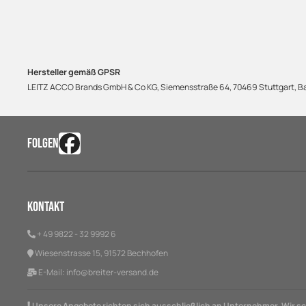
Hersteller gemäß GPSR
LEITZ ACCO Brands GmbH & Co KG, Siemensstraße 64, 70469 Stuttgart,
FOLGEN
Kontakt
+ 49 9822 - 32 9992 6
Wiesenstrasse 15, 91572 Bechhofen
E-Mail:
info@breiter-versand.de
Unsere Angebote richten sich ausschließlich an Unternehmer. Wir sch