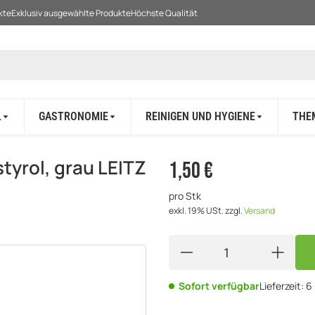
kte
Exklusiv ausgewählte Produkte
Höchste Qualität
L
GASTRONOMIE
REINIGEN UND HYGIENE
THE
tyrol, grau LEITZ
1,50 €
pro Stk
exkl. 19% USt.
zzgl.
Versand
Sofort verfügbar
Lieferzeit:
6