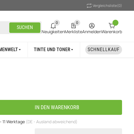
Vergleichsliste
(0)
0
0
0 neue Notifizierungen
0 Produkte in der Liste
SUCHEN
Neuigkeiten
Merkliste
Anmelden
Warenkorb
MENWELT
TINTE UND TONER
UNSER MARKEN
SCHNELLKAUF
IN DEN WARENKORB
 - 11 Werktage
(DE - Ausland abweichend)