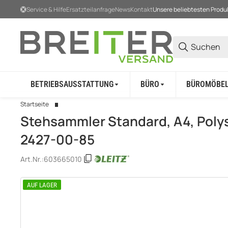
Service & Hilfe
Ersatzteilanfrage
News
Kontakt
Unsere beliebtesten Produ
BETRIEBSAUSSTATTUNG
BÜRO
BÜROMÖBE
Startseite
Stehsammler Standard, A4, Polys
2427-00-85
Art.Nr.:
603665010
AUF LAGER