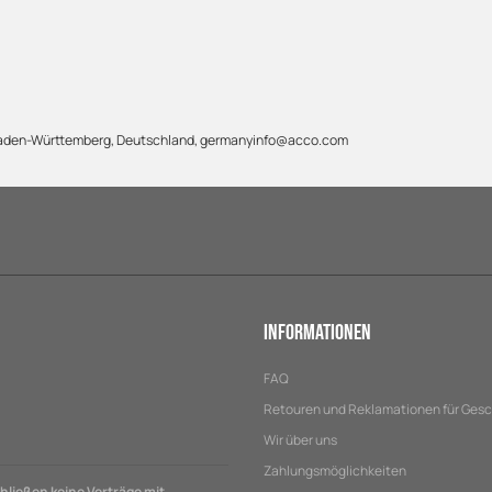
 Baden-Württemberg, Deutschland, germanyinfo@acco.com
Informationen
FAQ
Retouren und Reklamationen für Ges
Wir über uns
Zahlungsmöglichkeiten
ließen keine Verträge mit