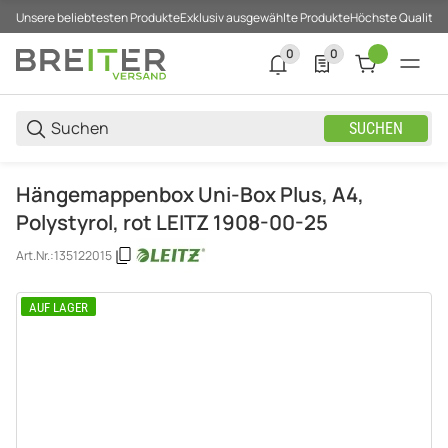
Unsere beliebtesten Produkte
Exklusiv ausgewählte Produkte
Höchste Qualität
0
0
0 neue Notifizierungen
0 Produkte in der List
SUCHEN
Hängemappenbox Uni-Box Plus, A4,
Polystyrol, rot LEITZ 1908-00-25
Art.Nr.:
135122015
AUF LAGER