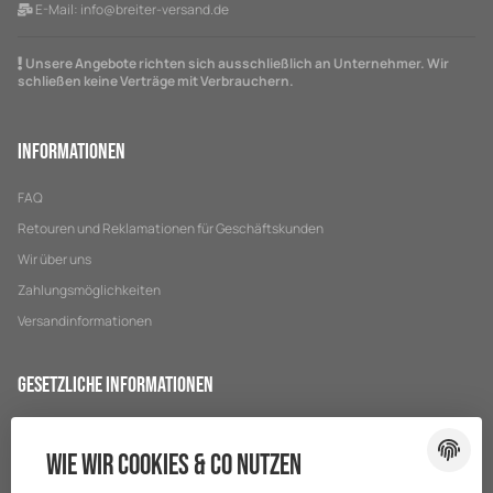
E-Mail:
info@breiter-versand.de
Unsere Angebote richten sich ausschließlich an Unternehmer. Wir
schließen keine Verträge mit Verbrauchern.
Informationen
FAQ
Retouren und Reklamationen für Geschäftskunden
Wir über uns
Zahlungsmöglichkeiten
Versandinformationen
Gesetzliche Informationen
Datenschutz
Wie wir Cookies & Co nutzen
AGB
Sitemap