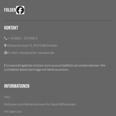
FOLGEN
Kontakt
+ 49 9822 - 32 9992 6
Wiesenstrasse 15, 91572 Bechhofen
E-Mail:
info@breiter-versand.de
Unsere Angebote richten sich ausschließlich an Unternehmer. Wir
schließen keine Verträge mit Verbrauchern.
Informationen
FAQ
Retouren und Reklamationen für Geschäftskunden
Wir über uns