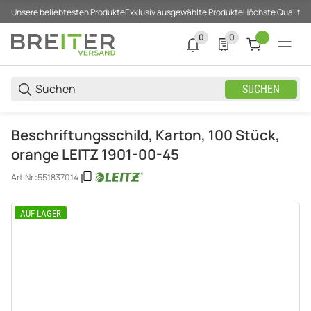
Unsere beliebtesten Produkte
Exklusiv ausgewählte Produkte
Höchste Qualität
0
0
0 neue Notifizierungen
0 Produkte in der List
SUCHEN
Beschriftungsschild, Karton, 100 Stück,
orange LEITZ 1901-00-45
Art.Nr.:
551837014
AUF LAGER