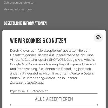
Zahlungsmöglichkeiten
Versandinformationen
Gesetzliche Informationen
Datenschutz
Wie wir Cookies & Co nutzen
AGB
Sitemap
Durch Klicken auf „Alle akzeptieren“ gestatten Sie den
Impressum
Einsatz folgender Dienste auf unserer Website: YouTube,
Vimeo, ReCaptcha, uptain, SHOPVOTE, Google Analytics 4,
Batteriegesetzhinweise
Google Ads Conversion Tracking, PayPal Express Checkout
und Ratenzahlung. Sie können die Einstellung jederzeit
ändern (Fingerabdruck-Icon links unten). Weitere Details
finden Sie unter
Konfigurieren
und in unserer
Datenschutzerklärung
.
|
Impressum
Datenschutz
ALLE AKZEPTIEREN
© BreiterONE GmbH
* Alle Preise zzgl. gesetzlicher USt., zzgl.
Versand