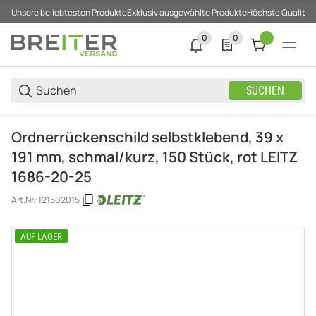
Unsere beliebtesten Produkte
Exklusiv ausgewählte Produkte
Höchste Qualität
0
0
0 neue Notifizierungen
0 Produkte in der List
SUCHEN
Ordnerrückenschild selbstklebend, 39 x
191 mm, schmal/kurz, 150 Stück, rot LEITZ
1686-20-25
Art.Nr.:
121502015
AUF LAGER