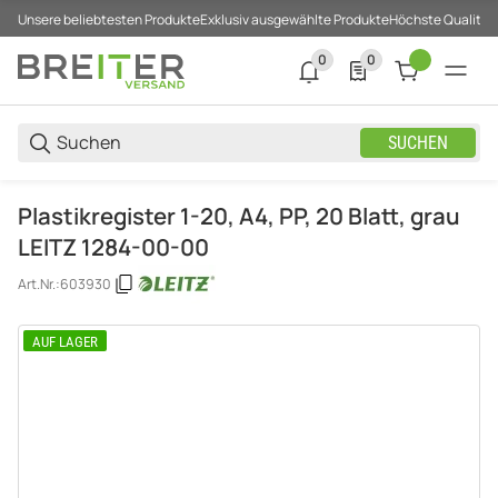
Unsere beliebtesten Produkte
Exklusiv ausgewählte Produkte
Höchste Qualität
0
0
0 neue Notifizierungen
0 Produkte in der List
SUCHEN
Plastikregister 1-20, A4, PP, 20 Blatt, grau
LEITZ 1284-00-00
Art.Nr.:
603930
AUF LAGER