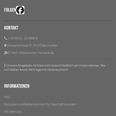
FOLGEN
Kontakt
+ 49 9822 - 32 9992 6
Wiesenstrasse 15, 91572 Bechhofen
E-Mail:
info@breiter-versand.de
Unsere Angebote richten sich ausschließlich an Unternehmer. Wir
schließen keine Verträge mit Verbrauchern.
Informationen
FAQ
Retouren und Reklamationen für Geschäftskunden
Wir über uns