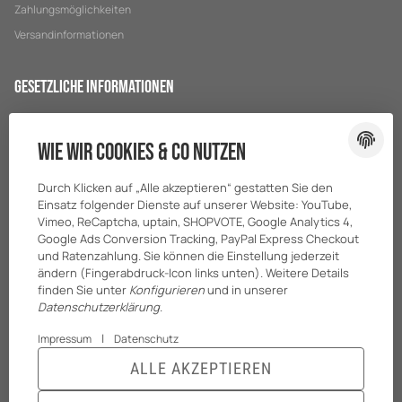
Zahlungsmöglichkeiten
Versandinformationen
Gesetzliche Informationen
Datenschutz
Wie wir Cookies & Co nutzen
AGB
Sitemap
Durch Klicken auf „Alle akzeptieren“ gestatten Sie den
Impressum
Einsatz folgender Dienste auf unserer Website: YouTube,
Vimeo, ReCaptcha, uptain, SHOPVOTE, Google Analytics 4,
Batteriegesetzhinweise
Google Ads Conversion Tracking, PayPal Express Checkout
und Ratenzahlung. Sie können die Einstellung jederzeit
ändern (Fingerabdruck-Icon links unten). Weitere Details
finden Sie unter
Konfigurieren
und in unserer
Datenschutzerklärung
.
|
Impressum
Datenschutz
ALLE AKZEPTIEREN
© BreiterONE GmbH
* Alle Preise zzgl. gesetzlicher USt., zzgl.
Versand