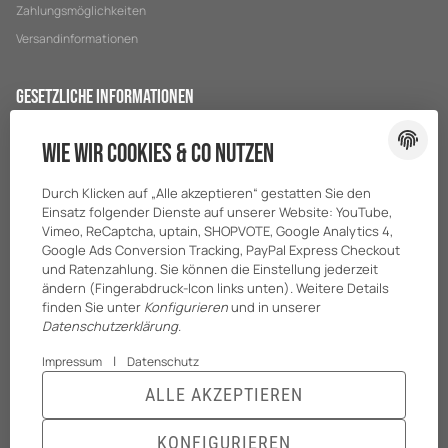
Zahlungsmöglichkeiten
Versandinformationen
Gesetzliche Informationen
Datenschutz
Wie wir Cookies & Co nutzen
AGB
Durch Klicken auf „Alle akzeptieren“ gestatten Sie den
Sitemap
Einsatz folgender Dienste auf unserer Website: YouTube,
Impressum
Vimeo, ReCaptcha, uptain, SHOPVOTE, Google Analytics 4,
Google Ads Conversion Tracking, PayPal Express Checkout
Batteriegesetzhinweise
und Ratenzahlung. Sie können die Einstellung jederzeit
ändern (Fingerabdruck-Icon links unten). Weitere Details
finden Sie unter
Konfigurieren
und in unserer
Datenschutzerklärung
.
|
Impressum
Datenschutz
ALLE AKZEPTIEREN
KONFIGURIEREN
© BreiterONE GmbH
* Alle Preise zzgl. gesetzlicher USt., zzgl.
Versand