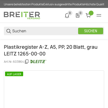
Unsere beliebtesten Produkte
Exklusiv ausgewählte Produkte
Höchste Qualität
0
0
0 neue Notifizierungen
0 Produkte in der List
SUCHEN
Plastikregister A-Z, A5, PP, 20 Blatt, grau
LEITZ 1265-00-00
Art.Nr.:
603864
AUF LAGER