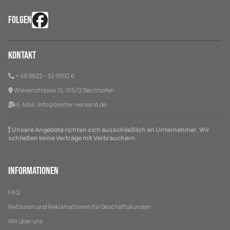
FOLGEN
Kontakt
+ 49 9822 - 32 9992 6
Wiesenstrasse 15, 91572 Bechhofen
E-Mail:
info@breiter-versand.de
Unsere Angebote richten sich ausschließlich an Unternehmer. Wir
schließen keine Verträge mit Verbrauchern.
Informationen
FAQ
Retouren und Reklamationen für Geschäftskunden
Wir über uns