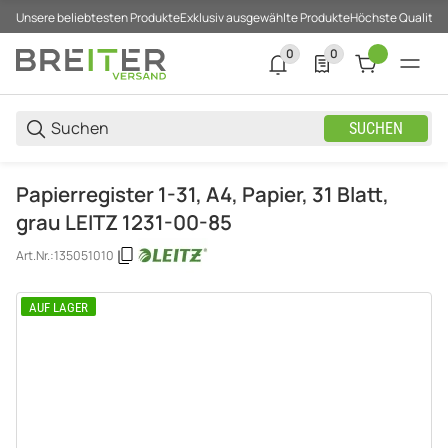
Unsere beliebtesten Produkte
Exklusiv ausgewählte Produkte
Höchste Qualität
0
0
0 neue Notifizierungen
0 Produkte in der List
SUCHEN
Papierregister 1-31, A4, Papier, 31 Blatt,
grau LEITZ 1231-00-85
Art.Nr.:
135051010
AUF LAGER