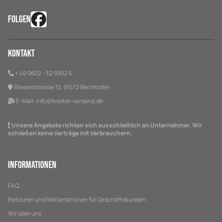
FOLGEN
Kontakt
+ 49 9822 - 32 9992 6
Wiesenstrasse 15, 91572 Bechhofen
E-Mail:
info@breiter-versand.de
Unsere Angebote richten sich ausschließlich an Unternehmer. Wir
schließen keine Verträge mit Verbrauchern.
Informationen
FAQ
Retouren und Reklamationen für Geschäftskunden
Wir über uns