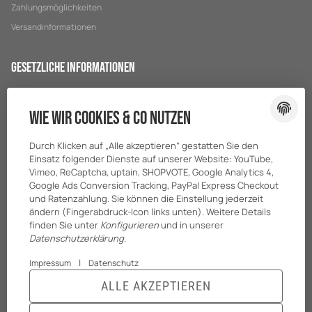
Zahlungsmöglichkeiten
Versandinformationen
Gesetzliche Informationen
Datenschutz
Wie wir Cookies & Co nutzen
AGB
Sitemap
Durch Klicken auf „Alle akzeptieren“ gestatten Sie den
Impressum
Einsatz folgender Dienste auf unserer Website: YouTube,
Vimeo, ReCaptcha, uptain, SHOPVOTE, Google Analytics 4,
Batteriegesetzhinweise
Google Ads Conversion Tracking, PayPal Express Checkout
und Ratenzahlung. Sie können die Einstellung jederzeit
ändern (Fingerabdruck-Icon links unten). Weitere Details
finden Sie unter
Konfigurieren
und in unserer
Datenschutzerklärung
.
|
Impressum
Datenschutz
ALLE AKZEPTIEREN
© BreiterONE GmbH
* Alle Preise zzgl. gesetzlicher USt., zzgl.
Versand