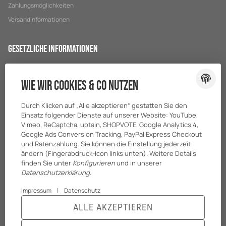
Zahlungsmöglichkeiten
Versandinformationen
Gesetzliche Informationen
Datenschutz
Wie wir Cookies & Co nutzen
AGB
Sitemap
Durch Klicken auf „Alle akzeptieren“ gestatten Sie den
Impressum
Einsatz folgender Dienste auf unserer Website: YouTube,
Vimeo, ReCaptcha, uptain, SHOPVOTE, Google Analytics 4,
Batteriegesetzhinweise
Google Ads Conversion Tracking, PayPal Express Checkout
und Ratenzahlung. Sie können die Einstellung jederzeit
ändern (Fingerabdruck-Icon links unten). Weitere Details
finden Sie unter
Konfigurieren
und in unserer
Datenschutzerklärung
.
|
Impressum
Datenschutz
ALLE AKZEPTIEREN
© BreiterONE GmbH
* Alle Preise zzgl. gesetzlicher USt., zzgl.
Versand