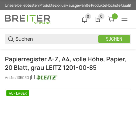
Unsere beliebtesten Produkte
Exklusiv ausgewählte Produkte
Höchste Qualität
0
0
0 neue Notifizierungen
0 Produkte in der List
SUCHEN
Papierregister A-Z, A4, volle Höhe, Papier,
20 Blatt, grau LEITZ 1201-00-85
Art.Nr.:
135030
AUF LAGER