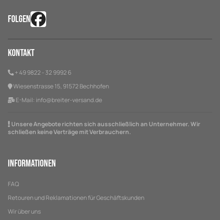
FOLGEN
Kontakt
+ 49 9822 - 32 9992 6
Wiesenstrasse 15, 91572 Bechhofen
E-Mail:
info@breiter-versand.de
Unsere Angebote richten sich ausschließlich an Unternehmer. Wir
schließen keine Verträge mit Verbrauchern.
Informationen
FAQ
Retouren und Reklamationen für Geschäftskunden
Wir über uns