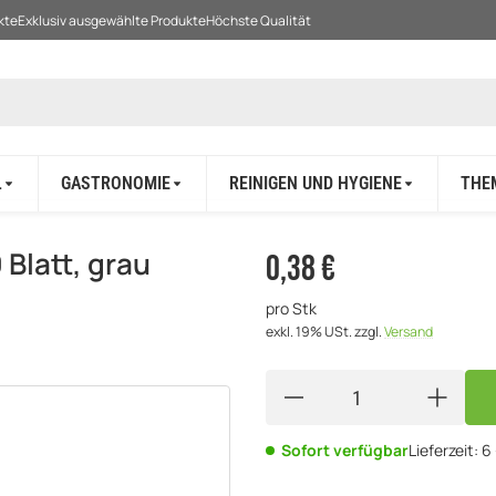
kte
Exklusiv ausgewählte Produkte
Höchste Qualität
L
GASTRONOMIE
REINIGEN UND HYGIENE
THE
 Blatt, grau
0,38 €
pro Stk
exkl. 19% USt.
zzgl.
Versand
Sofort verfügbar
Lieferzeit:
6