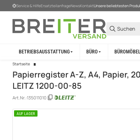
Service & Hilfe
Ersatzteilanfrage
News
Kontakt
Unsere beliebtesten Produ
BETRIEBSAUSSTATTUNG
BÜRO
BÜROMÖBE
Startseite
Papierregister A-Z, A4, Papier, 20
LEITZ 1200-00-85
Art.Nr.:
135011010
AUF LAGER