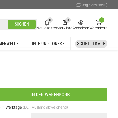
Vergleichsliste
(0)
0
0
0 neue Notifizierungen
0 Produkte in der Liste
SUCHEN
Neuigkeiten
Merkliste
Anmelden
Warenkorb
MENWELT
TINTE UND TONER
UNSER MARKEN
SCHNELLKAUF
IN DEN WARENKORB
 - 11 Werktage
(DE - Ausland abweichend)