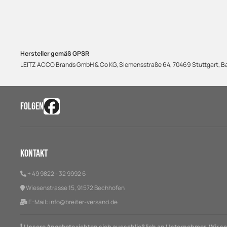
Hersteller gemäß GPSR
LEITZ ACCO Brands GmbH & Co KG, Siemensstraße 64, 70469 Stuttgart,
FOLGEN
Kontakt
+ 49 9822 - 32 9992 6
Wiesenstrasse 15, 91572 Bechhofen
E-Mail:
info@breiter-versand.de
Unsere Angebote richten sich ausschließlich an Unternehmer. Wir sch