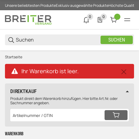
Unsere beliebtesten Produkte
Exklusiv ausgewählte Produkte
Höchste Qualität
0
0
0 neue Notifizierungen
0 Produkte in der List
SUCHEN
Startseite
x
Ihr Warenkorb ist leer.
DIREKTKAUF
Produkt direkt dem Warenkorb hinzufügen. Hier bitte Art.Nr. oder
Sachnummer angeben.
Warenkorb