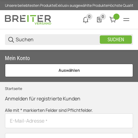
Unsere beliebtesten Produkte
Exklusiv ausgewählte Produkte
Höchste Qualität
0
0
0 neue Notifizierungen
0 Produkte in der List
SUCHEN
Mein Konto
Auswählen
Startseite
Anmelden für registrierte Kunden
Alle mit
*
markierten Felder sind Pflichtfelder.
E-Mail-Adresse
*