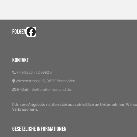
FOLGEN
Kontakt
+ 49 9822 - 32 9992 6
Wiesenstrasse 15, 91572 Bechhofen
E-Mail:
info@breiter-versand.de
Unsere Angebote richten sich ausschließlich an Unternehmer. Wir sch
Verbrauchern.
Gesetzliche Informationen