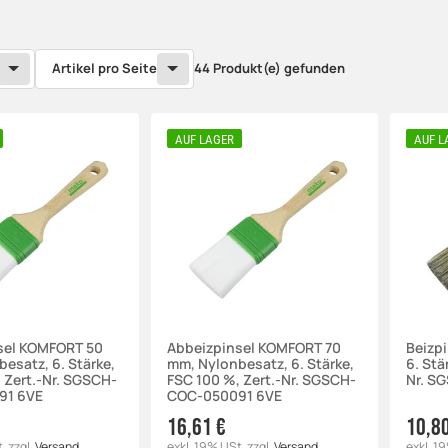
Artikel pro Seite
44 Produkt(e) gefunden
AUF LAGER
AUF L
sel KOMFORT 50
Abbeizpinsel KOMFORT 70
Beizp
esatz, 6. Stärke,
mm, Nylonbesatz, 6. Stärke,
6. Stä
 Zert.-Nr. SGSCH-
FSC 100 %, Zert.-Nr. SGSCH-
Nr. S
91 6VE
COC-050091 6VE
16,61 €
10,8
t.
zzgl.
Versand
exkl. 19% USt.
zzgl.
Versand
exkl. 1