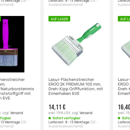
- 13 Werktage
(DE -
Lieferzeit:
8 - 13 Werktage
(DE -
Lieferze
eichend)
Ausland abweichend)
Auslan
AUF LAGER
AUF L
henstreicher
Lasur-Flächenstreicher
Lasur
mm,
ERGO 2K PREMIUM 100 mm,
ERGO 
-/Naturborstenmis
Dreh-Kipp Grifffunktion, mit
Dreh-K
ststoffgriff mit
Eimerhaken 6VE
Eimer
n 6VE
14,11 €
16,4
t.
zzgl.
Versand
exkl. 19% USt.
zzgl.
Versand
exkl. 1
rfügbar
Sofort verfügbar
Sofo
- 13 Werktage
(DE -
Lieferzeit:
8 - 13 Werktage
(DE -
Lieferze
eichend)
Ausland abweichend)
Auslan