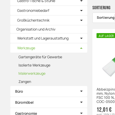
Gastro-Tische & Stühle
Sortierung
Gastronomiebedarf
Sortierung
Großküchentechnik
Organisation und Archiv
AUF LAGER
Werkstatt und Lageraustattung
Werkzeuge
Gartengeräte für Gewerbe
Isolierte Werkzeuge
Malerwerkzeuge
Zangen
Abbeizpin
Büro
mm, Nylonb
FSC 100 %,
COC-0500
Büromöbel
12,01 €
Gastronomie
exkl. 19% US