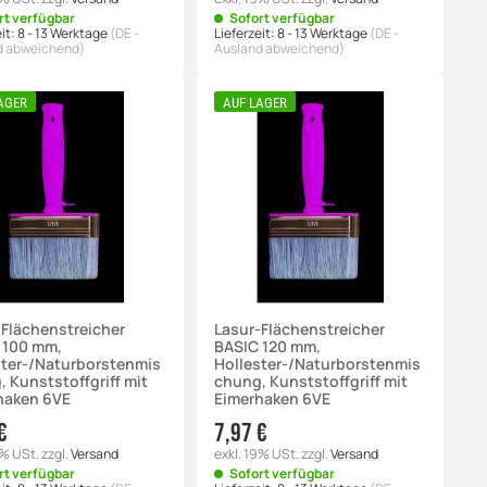
rt verfügbar
Sofort verfügbar
it:
8 - 13 Werktage
(DE -
Lieferzeit:
8 - 13 Werktage
(DE -
d abweichend)
Ausland abweichend)
AGER
AUF LAGER
-Flächenstreicher
Lasur-Flächenstreicher
 100 mm,
BASIC 120 mm,
ster-/Naturborstenmis
Hollester-/Naturborstenmis
 Kunststoffgriff mit
chung, Kunststoffgriff mit
haken 6VE
Eimerhaken 6VE
€
7,97 €
9% USt.
zzgl.
Versand
exkl. 19% USt.
zzgl.
Versand
rt verfügbar
Sofort verfügbar