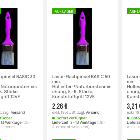
AUF LAGER
AUF L
hpinsel BASIC 30
Lasur-Flachpinsel BASIC 50
Lasur
mm,
mm,
-/Naturborstenmis
Hollester-/Naturborstenmis
Holle
6. Stärke,
chung, 5.-6. Stärke,
chung,
griff 12VE
Kunststoffgriff 12VE
Kunsts
2,26 €
3,21 
t.
zzgl.
Versand
exkl. 19% USt.
zzgl.
Versand
exkl. 1
rfügbar
Sofort verfügbar
Sofo
- 13 Werktage
(DE -
Lieferzeit:
8 - 13 Werktage
(DE -
Lieferze
eichend)
Ausland abweichend)
Auslan