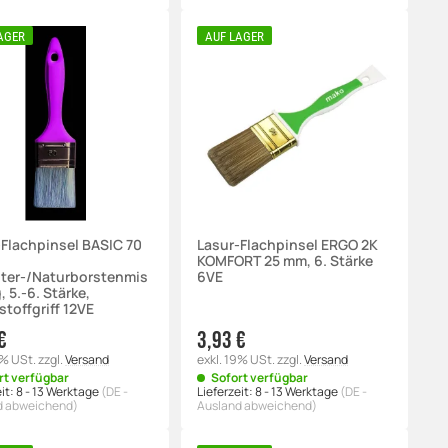
AGER
AUF LAGER
-Flachpinsel BASIC 70
Lasur-Flachpinsel ERGO 2K
KOMFORT 25 mm, 6. Stärke
ster-/Naturborstenmis
6VE
 5.-6. Stärke,
toffgriff 12VE
€
3,93 €
9% USt.
zzgl.
Versand
exkl. 19% USt.
zzgl.
Versand
rt verfügbar
Sofort verfügbar
it:
8 - 13 Werktage
(DE -
Lieferzeit:
8 - 13 Werktage
(DE -
d abweichend)
Ausland abweichend)