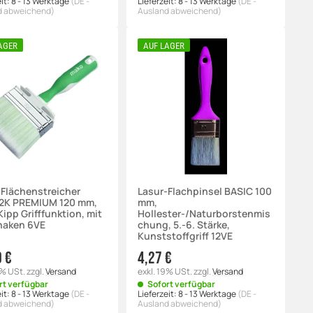
it:
8 - 13 Werktage
(DE -
Lieferzeit:
8 - 13 Werktage
(DE -
d abweichend)
Ausland abweichend)
AGER
AUF LAGER
-Flächenstreicher
Lasur-Flachpinsel BASIC 100
2K PREMIUM 120 mm,
mm,
ipp Grifffunktion, mit
Hollester-/Naturborstenmis
haken 6VE
chung, 5.-6. Stärke,
Kunststoffgriff 12VE
0 €
4,27 €
9% USt.
zzgl.
Versand
exkl. 19% USt.
zzgl.
Versand
rt verfügbar
Sofort verfügbar
it:
8 - 13 Werktage
(DE -
Lieferzeit:
8 - 13 Werktage
(DE -
d abweichend)
Ausland abweichend)