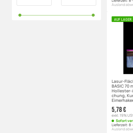
Lieferzeit:
8 
Ausland abw
AUF LAGER
Lasur-Fläc
BASIC 70 
Hollester
chung, Kun
Eimerhake
5,78 €
exkl. 19% US
Sofort ve
Lieferzeit:
8 
Ausland abw