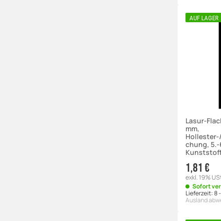
AUF LAGER
Lasur-Flac
mm,
Hollester
chung, 5.-
Kunststoff
1,81 €
exkl. 19% US
Sofort ve
Lieferzeit:
8 
Ausland abw