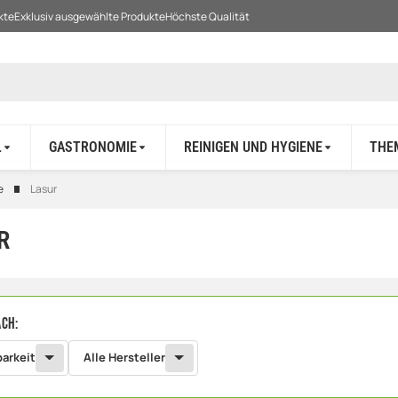
kte
Exklusiv ausgewählte Produkte
Höchste Qualität
L
GASTRONOMIE
REINIGEN UND HYGIENE
THE
e
Lasur
R
ach:
barkeit
Alle Hersteller