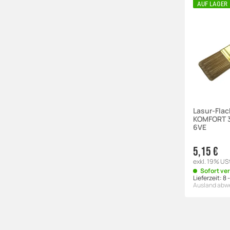
AUF LAGER
Lasur-Fla
KOMFORT 3
6VE
5,15 €
exkl. 19% US
Sofort ve
Lieferzeit:
8 
Ausland abw