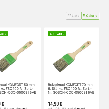
Liste
Galerie
AGER
AUF LAGER
insel KOMFORT 50 mm,
Beizpinsel KOMFORT 70 mm,
rke, FSC 100 %, Zert.-
6. Stärke, FSC 100 %, Zert.-
GSCH-COC-050091 6VE
Nr. SGSCH-COC-050091 6VE
0 €
14,90 €
9% USt.
zzgl.
Versand
exkl. 19% USt.
zzgl.
Versand