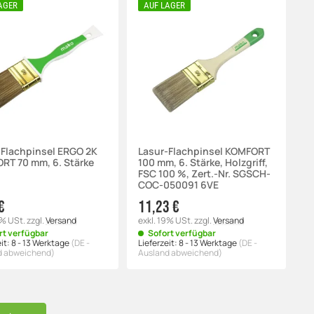
AGER
AUF LAGER
-Flachpinsel ERGO 2K
Lasur-Flachpinsel KOMFORT
RT 70 mm, 6. Stärke
100 mm, 6. Stärke, Holzgriff,
FSC 100 %, Zert.-Nr. SGSCH-
COC-050091 6VE
€
11,23 €
9% USt.
zzgl.
Versand
exkl. 19% USt.
zzgl.
Versand
rt verfügbar
Sofort verfügbar
it:
8 - 13 Werktage
(DE -
Lieferzeit:
8 - 13 Werktage
(DE -
d abweichend)
Ausland abweichend)