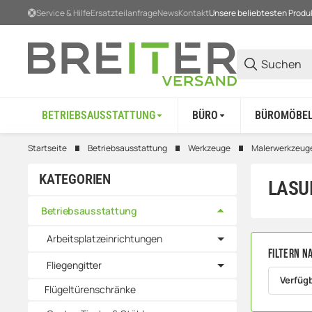
Service & Hilfe
Ersatzteilanfrage
News
Kontakt
Unsere beliebtesten Produ
BETRIEBSAUSSTATTUNG
BÜRO
BÜROMÖBE
Startseite
Betriebsausstattung
Werkzeuge
Malerwerkzeug
KATEGORIEN
LASU
Betriebsausstattung
Arbeitsplatzeinrichtungen
Filtern n
Fliegengitter
Verfüg
Flügeltürenschränke