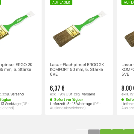
AUF LAGER
AUF L
chpinsel ERGO 2K
Lasur-Flachpinsel ERGO 2K
Lasur
5 mm, 6. Stärke
KOMFORT 50 mm, 6. Stärke
KOMFO
6VE
6VE
6,37 €
8,00 
t.
zzgl.
Versand
exkl. 19% USt.
zzgl.
Versand
exkl. 1
rfügbar
Sofort verfügbar
Sofo
- 13 Werktage
(DE -
Lieferzeit:
8 - 13 Werktage
(DE -
Lieferze
eichend)
Ausland abweichend)
Auslan