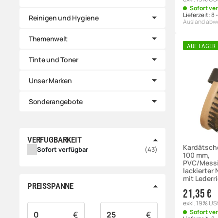
Sofort ve
Lieferzeit:
8 
Reinigen und Hygiene
Ausland abw
Themenwelt
AUF LAGER
Tinte und Toner
Unser Marken
Sonderangebote
VERFÜGBARKEIT
Kardätsch
ARTIKEL GEFUNDEN
Sofort verfügbar
43
100 mm,
PVC/Messi
lackierter
mit Lederr
PREISSPANNE
21,35 €
exkl. 19% US
Sofort ve
€
€