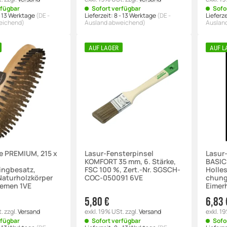
rfügbar
Sofort verfügbar
Sofo
- 13 Werktage
(DE -
Lieferzeit:
8 - 13 Werktage
(DE -
Lieferze
eichend)
Ausland abweichend)
Auslan
AUF LAGER
AUF L
e PREMIUM, 215 x
Lasur-Fensterpinsel
Lasur
KOMFORT 35 mm, 6. Stärke,
BASIC
ngbesatz,
FSC 100 %, Zert.-Nr. SGSCH-
Holle
 Naturholzkörper
COC-050091 6VE
chung,
iemen 1VE
Eimer
5,80 €
6,83 
t.
zzgl.
Versand
exkl. 19% USt.
zzgl.
Versand
exkl. 1
rfügbar
Sofort verfügbar
Sofo